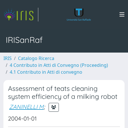
IRISanRaf
IRIS
Catalogo Ricerca
4 Contributo in Atti di Convegno (Proceeding)
4.1 Contributo in Atti di convegno
Assessment of teats cleaning
system efficiency of a milking robot
ZANINELLI M
;
2004-01-01