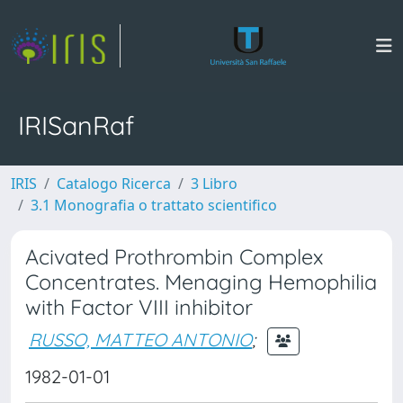
IRISanRaf
IRIS
Catalogo Ricerca
3 Libro
3.1 Monografia o trattato scientifico
Acivated Prothrombin Complex
Concentrates. Menaging Hemophilia
with Factor VIII inhibitor
RUSSO, MATTEO ANTONIO
;
1982-01-01