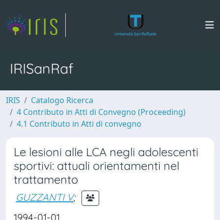
IRISanRaf
IRIS
Catalogo Ricerca
4 Contributo in Atti di Convegno (Proceeding)
4.1 Contributo in Atti di convegno
Le lesioni alle LCA negli adolescenti
sportivi: attuali orientamenti nel
trattamento
GUZZANTI V
;
1994-01-01