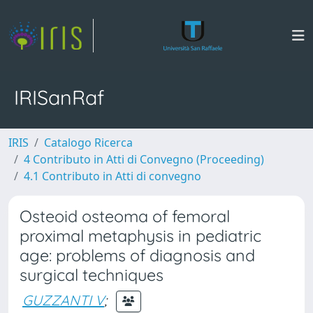
IRISanRaf
IRIS
Catalogo Ricerca
4 Contributo in Atti di Convegno (Proceeding)
4.1 Contributo in Atti di convegno
Osteoid osteoma of femoral
proximal metaphysis in pediatric
age: problems of diagnosis and
surgical techniques
GUZZANTI V
;