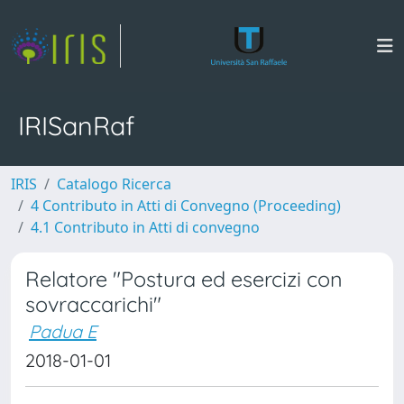
IRISanRaf
IRIS
Catalogo Ricerca
4 Contributo in Atti di Convegno (Proceeding)
4.1 Contributo in Atti di convegno
Relatore "Postura ed esercizi con
sovraccarichi"
Padua E
2018-01-01