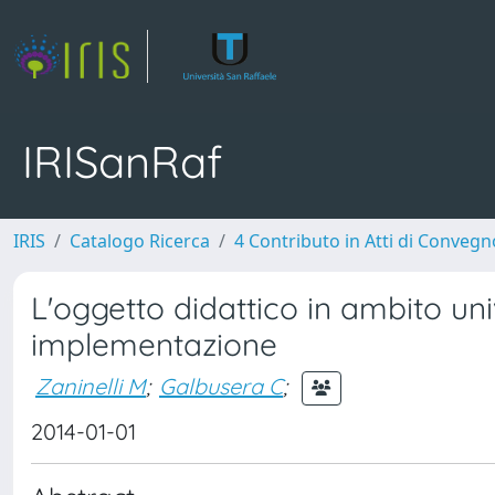
IRISanRaf
IRIS
Catalogo Ricerca
4 Contributo in Atti di Conveg
L'oggetto didattico in ambito uni
implementazione
Zaninelli M
;
Galbusera C
;
2014-01-01