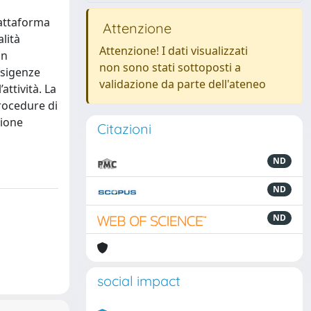
iattaforma
Attenzione
lità
Attenzione! I dati visualizzati
in
non sono stati sottoposti a
 esigenze
validazione da parte dell'ateneo
ttività. La
rocedure di
tione
Citazioni
ND
ND
ND
social impact