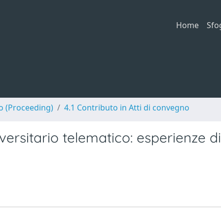
Home
Sfo
no (Proceeding)
4.1 Contributo in Atti di convegno
versitario telematico: esperienze di