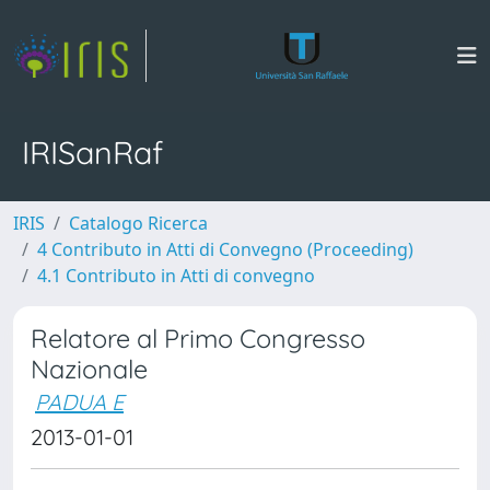
IRISanRaf
IRIS
Catalogo Ricerca
4 Contributo in Atti di Convegno (Proceeding)
4.1 Contributo in Atti di convegno
Relatore al Primo Congresso
Nazionale
PADUA E
2013-01-01