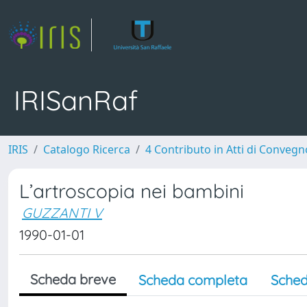
IRISanRaf
IRIS
Catalogo Ricerca
4 Contributo in Atti di Conveg
L’artroscopia nei bambini
GUZZANTI V
1990-01-01
Scheda breve
Scheda completa
Sched