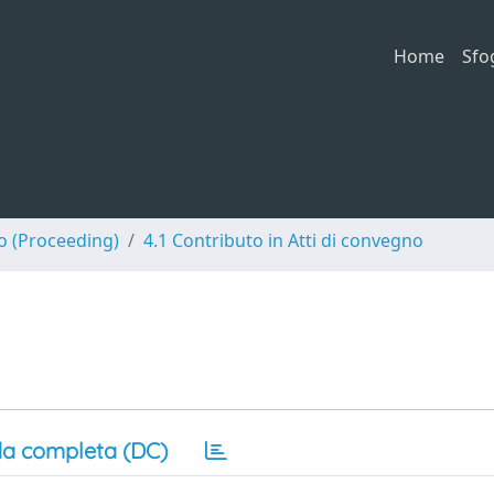
Home
Sfo
no (Proceeding)
4.1 Contributo in Atti di convegno
a completa (DC)