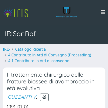
IRISanRaf
IRIS
Catalogo Ricerca
4 Contributo in Atti di Convegno (Proceeding)
4.1 Contributo in Atti di convegno
Il trattamento chirurgico delle
fratture biossee di avambraccio in
età evolutiva
GUZZANTI V
;
1991-01-01