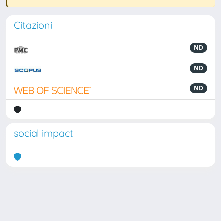
Citazioni
ND
ND
ND
social impact