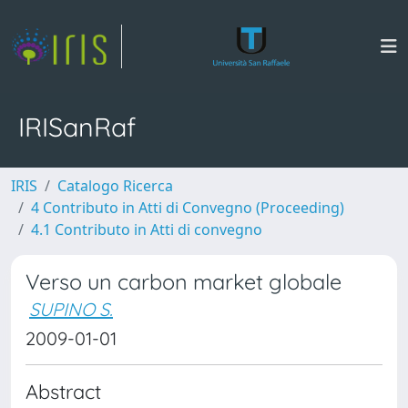
IRISanRaf
IRIS
Catalogo Ricerca
4 Contributo in Atti di Convegno (Proceeding)
4.1 Contributo in Atti di convegno
Verso un carbon market globale
SUPINO S.
2009-01-01
Abstract