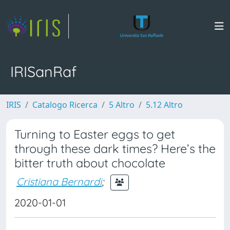
IRISanRaf
IRIS
Catalogo Ricerca
5 Altro
5.12 Altro
Turning to Easter eggs to get
through these dark times? Here’s the
bitter truth about chocolate
Cristiana Bernardi
;
2020-01-01