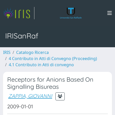
IRISanRaf
IRIS
Catalogo Ricerca
4 Contributo in Atti di Convegno (Proceeding)
4.1 Contributo in Atti di convegno
Receptors for Anions Based On
Signalling Bisureas
ZAPPIA, GIOVANNI
2009-01-01