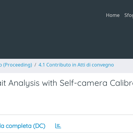
Home
Sfo
no (Proceeding)
4.1 Contributo in Atti di convegno
t Analysis with Self-camera Calibr
a completa (DC)