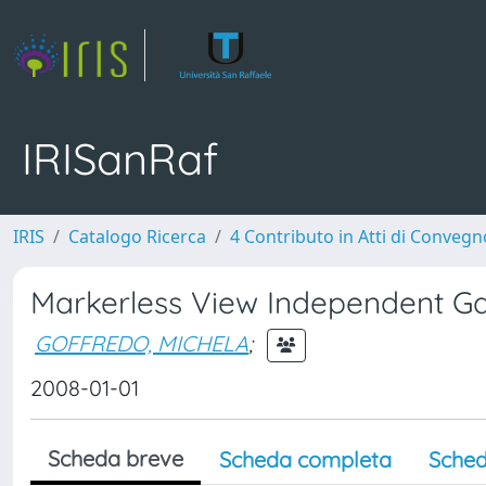
IRISanRaf
IRIS
Catalogo Ricerca
4 Contributo in Atti di Conveg
Markerless View Independent Gai
GOFFREDO, MICHELA
;
2008-01-01
Scheda breve
Scheda completa
Sched