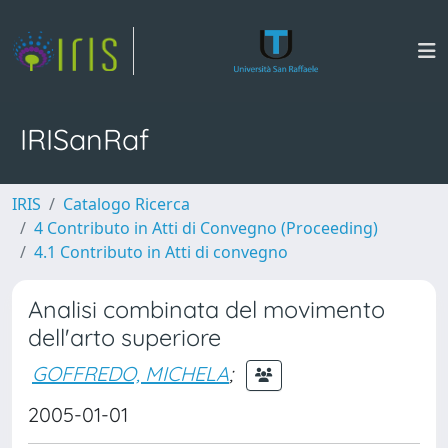
IRISanRaf
IRIS
Catalogo Ricerca
4 Contributo in Atti di Convegno (Proceeding)
4.1 Contributo in Atti di convegno
Analisi combinata del movimento
dell'arto superiore
GOFFREDO, MICHELA
;
2005-01-01