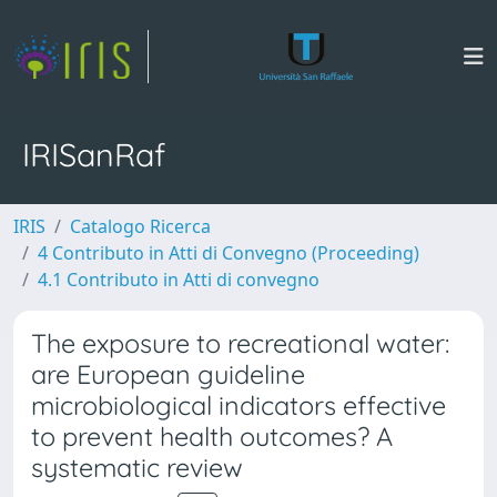
IRISanRaf
IRIS
Catalogo Ricerca
4 Contributo in Atti di Convegno (Proceeding)
4.1 Contributo in Atti di convegno
The exposure to recreational water:
are European guideline
microbiological indicators effective
to prevent health outcomes? A
systematic review