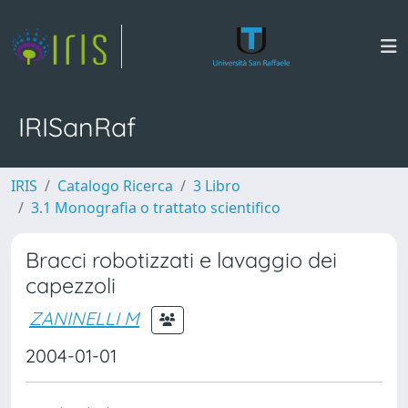
IRISanRaf
IRIS
Catalogo Ricerca
3 Libro
3.1 Monografia o trattato scientifico
Bracci robotizzati e lavaggio dei
capezzoli
ZANINELLI M
2004-01-01