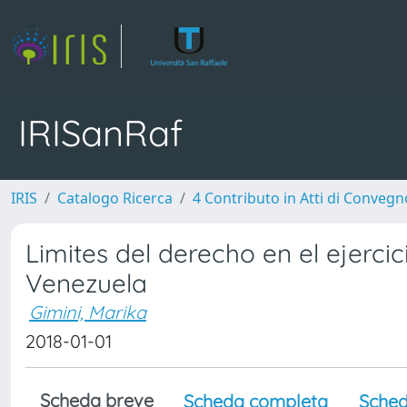
IRISanRaf
IRIS
Catalogo Ricerca
4 Contributo in Atti di Conveg
Limites del derecho en el ejerc
Venezuela
Gimini, Marika
2018-01-01
Scheda breve
Scheda completa
Sched