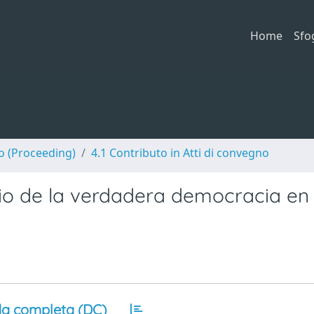
Home
Sfo
no (Proceeding)
4.1 Contributo in Atti di convegno
icio de la verdadera democracia en
a completa (DC)