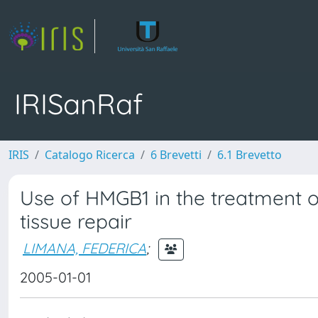
IRISanRaf
IRIS
Catalogo Ricerca
6 Brevetti
6.1 Brevetto
Use of HMGB1 in the treatment 
tissue repair
LIMANA, FEDERICA
;
2005-01-01