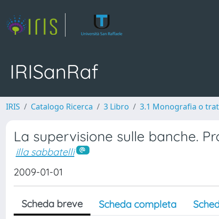
IRISanRaf
IRIS
Catalogo Ricerca
3 Libro
3.1 Monografia o trat
La supervisione sulle banche. Prof
illa sabbatelli
2009-01-01
Scheda breve
Scheda completa
Sched