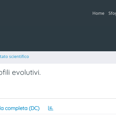
Home
Sfo
tato scientifico
ili evolutivi.
a completa (DC)