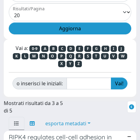
Risultati/Pagina
Vai a:
0-9
A
B
C
D
E
F
G
H
I
J
K
L
M
N
O
P
Q
R
S
T
U
V
W
X
Y
Z
o inserisci le iniziali:
Mostrati risultati da 3 a 5
di 5
esporta metadati
RIPK4 regulates cell-cell adhesion in